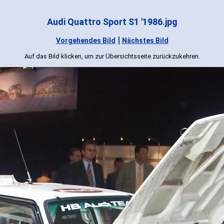
Audi Quattro Sport S1 '1986.jpg
|
Vorgehendes Bild
Nächstes Bild
Auf das Bild klicken, um zur Übersichtsseite zurückzukehren.