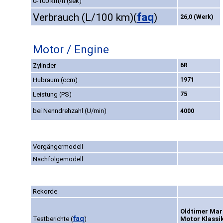
0-100 km/h (sek)
faq
Verbrauch (L/100 km)
(
)
26,0 (Werk)
Motor / Engine
Zylinder
6R
Hubraum (ccm)
1971
Leistung (PS)
75
bei Nenndrehzahl (U/min)
4000
Vorgängermodell
Nachfolgemodell
Rekorde
Oldtimer Mark
faq
Testberichte
(
)
Motor Klassik