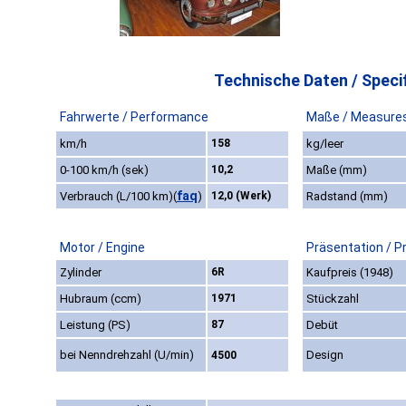
Technische Daten / Specif
Fahrwerte / Performance
Maße / Measure
km/h
158
kg/leer
0-100 km/h (sek)
10,2
Maße (mm)
faq
Verbrauch (L/100 km)
(
)
12,0 (Werk)
Radstand (mm)
Motor / Engine
Präsentation / P
Zylinder
6R
Kaufpreis (1948)
Hubraum (ccm)
1971
Stückzahl
Leistung (PS)
87
Debüt
bei Nenndrehzahl (U/min)
Design
4500