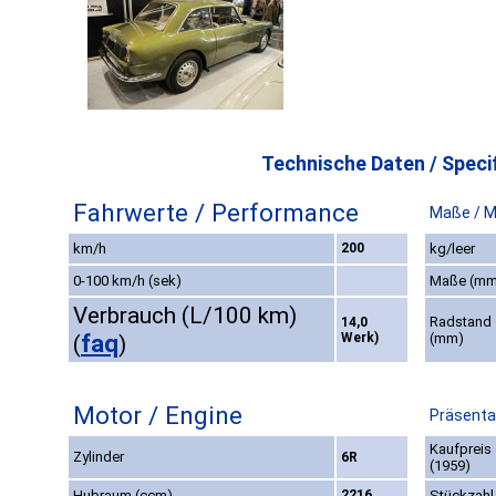
Technische Daten / Specif
Fahrwerte / Performance
Maße / 
km/h
200
kg/leer
0-100 km/h (sek)
Maße (mm
Verbrauch (L/100 km)
Radstand
14,0
faq
Werk)
(mm)
(
)
Motor / Engine
Präsenta
Kaufpreis
Zylinder
6R
(1959)
Hubraum (ccm)
2216
Stückzahl