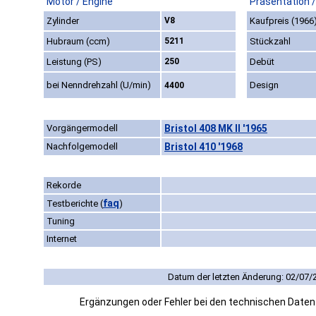
Motor / Engine
Präsentation 
Zylinder
V8
Kaufpreis (1966
Hubraum (ccm)
5211
Stückzahl
Leistung (PS)
250
Debüt
bei Nenndrehzahl (U/min)
Design
4400
Vorgängermodell
Bristol 408 MK II '1965
Nachfolgemodell
Bristol 410 '1968
Rekorde
faq
Testberichte
(
)
Tuning
Internet
Datum der letzten Änderung: 02/07/
Ergänzungen oder Fehler bei den technischen Date