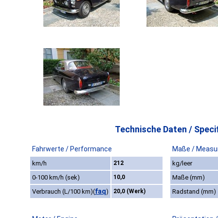
Technische Daten / Specif
Fahrwerte / Performance
Maße / Measu
km/h
212
kg/leer
0-100 km/h (sek)
10,0
Maße (mm)
faq
Verbrauch (L/100 km)
(
)
20,0 (Werk)
Radstand (mm)