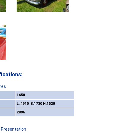
ications:
res
1650
L: 4910 B:1730 H:1520
2896
/ Presentation