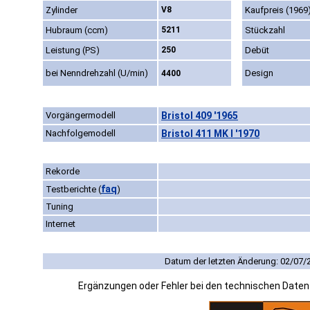
Zylinder
V8
Kaufpreis (1969
Hubraum (ccm)
5211
Stückzahl
Leistung (PS)
250
Debüt
bei Nenndrehzahl (U/min)
Design
4400
Vorgängermodell
Bristol 409 '1965
Nachfolgemodell
Bristol 411 MK I '1970
Rekorde
faq
Testberichte
(
)
Tuning
Internet
Datum der letzten Änderung: 02/07/
Ergänzungen oder Fehler bei den technischen Date