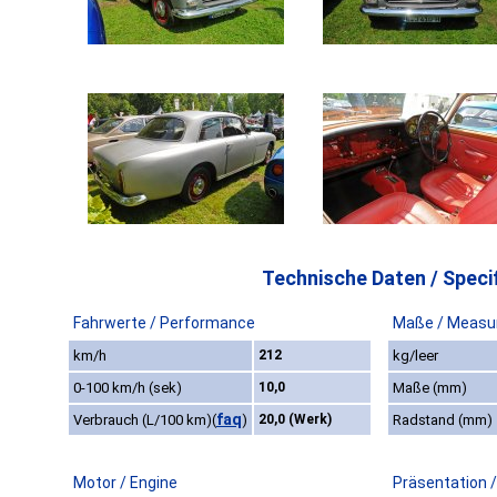
Technische Daten / Specif
Fahrwerte / Performance
Maße / Measu
km/h
212
kg/leer
0-100 km/h (sek)
10,0
Maße (mm)
faq
Verbrauch (L/100 km)
(
)
20,0 (Werk)
Radstand (mm)
Motor / Engine
Präsentation 