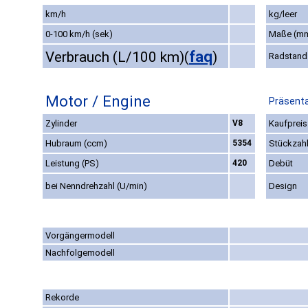
km/h
kg/leer
0-100 km/h (sek)
Maße (m
faq
Verbrauch (L/100 km)
(
)
Radstand
Motor / Engine
Präsenta
Zylinder
V8
Kaufpreis
Hubraum (ccm)
5354
Stückzah
Leistung (PS)
420
Debüt
bei Nenndrehzahl (U/min)
Design
Vorgängermodell
Nachfolgemodell
Rekorde