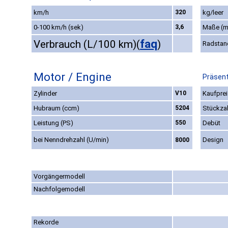
km/h
320
kg/leer
0-100 km/h (sek)
3,6
Maße (
faq
Verbrauch (L/100 km)
(
)
Radstan
Motor / Engine
Präsent
Zylinder
V10
Kaufprei
Hubraum (ccm)
5204
Stückza
Leistung (PS)
550
Debüt
bei Nenndrehzahl (U/min)
Design
8000
Vorgängermodell
Nachfolgemodell
Rekorde