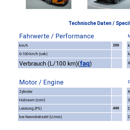
Technische Daten / Specif
Fahrwerte / Performance
km/h
250
k
0-100 km/h (sek)
faq
Verbrauch (L/100 km)
(
)
R
Motor / Engine
P
Zylinder
K
Hubraum (ccm)
S
Leistung (PS)
490
D
bei Nenndrehzahl (U/min)
D