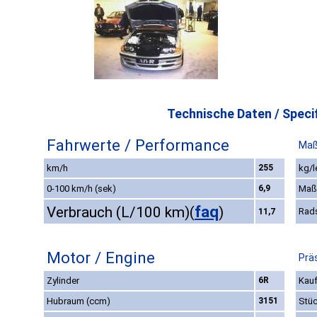
Technische Daten / Specif
Fahrwerte / Performance
Maß
km/h
255
kg/l
0-100 km/h (sek)
6,9
Maß
faq
Verbrauch (L/100 km)
(
)
Rad
11,7
Motor / Engine
Prä
Zylinder
6R
Kauf
Hubraum (ccm)
3151
Stüc