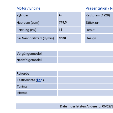
Motor / Engine
Präsentation / P
Zylinder
4R
Kaufpreis (1929)
Hubraum (ccm)
748,5
Stückzahl
Leistung (PS)
15
Debüt
bei Nenndrehzahl (U/min)
Design
3000
Vorgängermodell
Nachfolgemodell
Rekorde
faq
Testberichte
(
)
Tuning
Internet
Datum der letzten Änderung: 06/29/