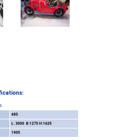
ications:
s
485
L: 3000 B:1275 H:1625
1905