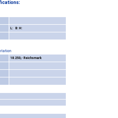
ications:
L: B: H:
ntation
18.250,- Reichsmark