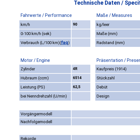
Technische Daten / Specif
Fahrwerte / Performance
Maße / Measures
km/h
90
kg/leer
0-100 km/h (sek)
Maße (mm)
faq
Verbrauch (L/100 km)
(
)
Radstand (mm)
Motor / Engine
Präsentation / Prese
Zylinder
4R
Kaufpreis (1914)
Hubraum (ccm)
6514
Stückzahl
Leistung (PS)
62,5
Debüt
bei Nenndrehzahl (U/min)
Design
Vorgängermodell
Nachfolgemodell
Rekorde