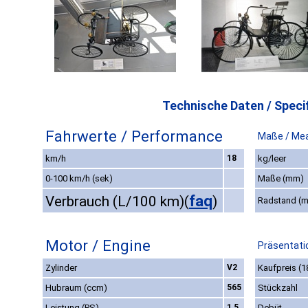
Technische Daten / Specif
Fahrwerte / Performance
Maße / Me
km/h
18
kg/leer
0-100 km/h (sek)
Maße (mm)
faq
Verbrauch (L/100 km)
(
)
Radstand (
Motor / Engine
Präsentati
Zylinder
V2
Kaufpreis (1
Hubraum (ccm)
565
Stückzahl
Leistung (PS)
1,5
Debüt