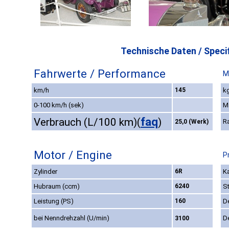
Technische Daten / Specif
Fahrwerte / Performance
M
km/h
145
kg
0-100 km/h (sek)
M
faq
Verbrauch (L/100 km)
(
)
R
25,0 (Werk)
Motor / Engine
P
Zylinder
6R
Ka
Hubraum (ccm)
6240
S
Leistung (PS)
160
D
bei Nenndrehzahl (U/min)
D
3100