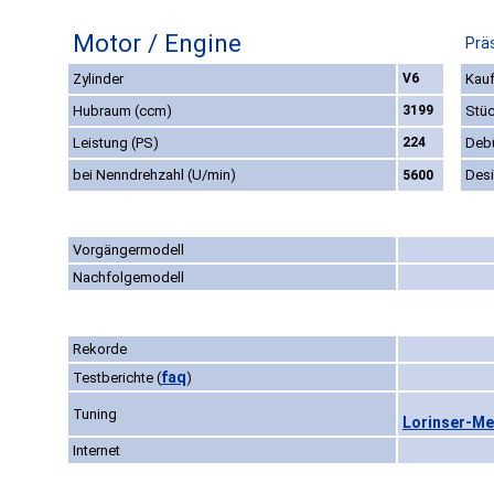
Motor / Engine
Prä
Zylinder
V6
Kauf
Hubraum (ccm)
3199
Stüc
Leistung (PS)
224
Deb
bei Nenndrehzahl (U/min)
Des
5600
Vorgängermodell
Nachfolgemodell
Rekorde
faq
Testberichte
(
)
Tuning
Lorinser-Me
Internet