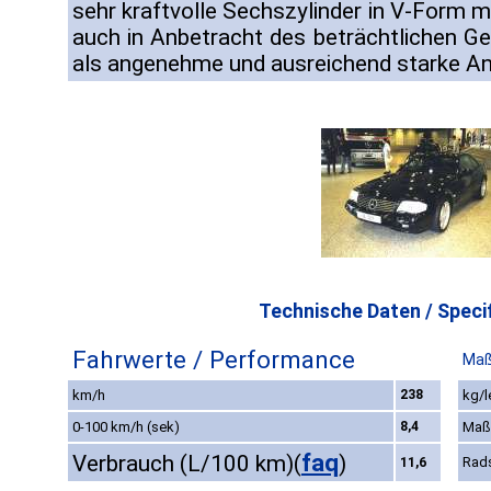
sehr kraftvolle Sechszylinder in V-Form m
auch in Anbetracht des beträchtlichen Ge
als angenehme und ausreichend starke Ant
Technische Daten / Specif
Fahrwerte / Performance
Maß
km/h
238
kg/l
0-100 km/h (sek)
8,4
Maß
faq
Verbrauch (L/100 km)
(
)
Rad
11,6