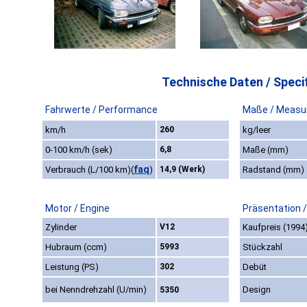
Technische Daten / Specif
Fahrwerte / Performance
Maße / Measu
km/h
260
kg/leer
0-100 km/h (sek)
6,8
Maße (mm)
faq
Verbrauch (L/100 km)
(
)
14,9 (Werk)
Radstand (mm)
Motor / Engine
Präsentation 
Zylinder
V12
Kaufpreis (1994
Hubraum (ccm)
5993
Stückzahl
Leistung (PS)
302
Debüt
bei Nenndrehzahl (U/min)
Design
5350