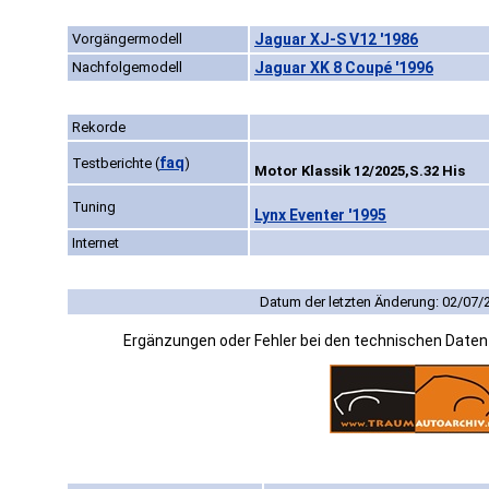
Vorgängermodell
Jaguar XJ-S V12 '1986
Nachfolgemodell
Jaguar XK 8 Coupé '1996
Rekorde
faq
Testberichte
(
)
Motor Klassik 12/2025,S.32 His
Tuning
Lynx Eventer '1995
Internet
Datum der letzten Änderung: 02/07/
Ergänzungen oder Fehler bei den technischen Date