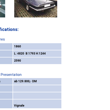
ications:
res
1860
L: 4820 B:1793 H:1244
2590
/ Presentation
)
ab 129.800,- DM
Vignale