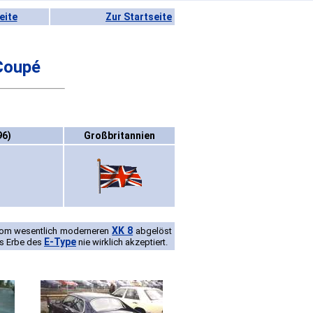
eite
Zur Startseite
Coupé
96)
Großbritannien
XK 8
t vom wesentlich moderneren
abgelöst
E-Type
ls Erbe des
nie wirklich akzeptiert.