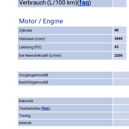
faq
Verbrauch (L/100 km)
(
)
Motor / Engine
Zylinder
6R
Hubraum (ccm)
3446
Leistung (PS)
45
bei Nenndrehzahl (U/min)
2200
Vorgängermodell
Nachfolgemodell
Rekorde
faq
Testberichte
(
)
Tuning
Internet