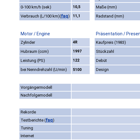
0-100 km/h (sek)
10,5
Maße (mm)
faq
Verbrauch (L/100 km)
(
)
11,1
Radstand (mm)
Motor / Engine
Präsentation / Prese
Zylinder
4R
Kaufpreis (1983)
Hubraum (ccm)
1997
Stückzahl
Leistung (PS)
122
Debüt
bei Nenndrehzahl (U/min)
Design
5100
Vorgängermodell
Nachfolgemodell
Rekorde
faq
Testberichte
(
)
Tuning
Internet