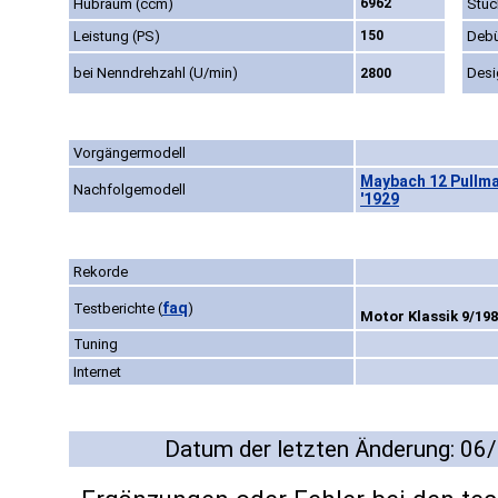
Hubraum (ccm)
6962
Stüc
Leistung (PS)
150
Debü
bei Nenndrehzahl (U/min)
Desi
2800
Vorgängermodell
Maybach 12 Pullma
Nachfolgemodell
'1929
Rekorde
faq
Testberichte
(
)
Motor Klassik 9/198
Tuning
Internet
Datum der letzten Änderung: 06