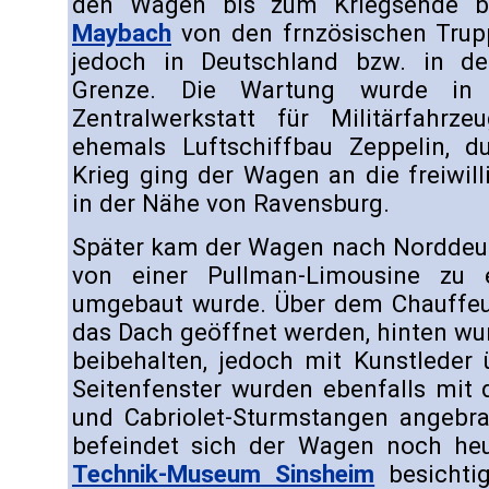
den Wagen bis zum Kriegsende b
Maybach
von den frnzösischen Truppe
jedoch in Deutschland bzw. in d
Grenze. Die Wartung wurde in 
Zentralwerkstatt für Militärfahrze
ehemals Luftschiffbau Zeppelin, 
Krieg ging der Wagen an die freiwil
in der Nähe von Ravensburg.
Später kam der Wagen nach Norddeut
von einer Pullman-Limousine zu 
umgebaut wurde. Über dem Chauffeu
das Dach geöffnet werden, hinten w
beibehalten, jedoch mit Kunstleder 
Seitenfenster wurden ebenfalls mit
und Cabriolet-Sturmstangen angebra
befeindet sich der Wagen noch he
Technik-Museum Sinsheim
besichtig