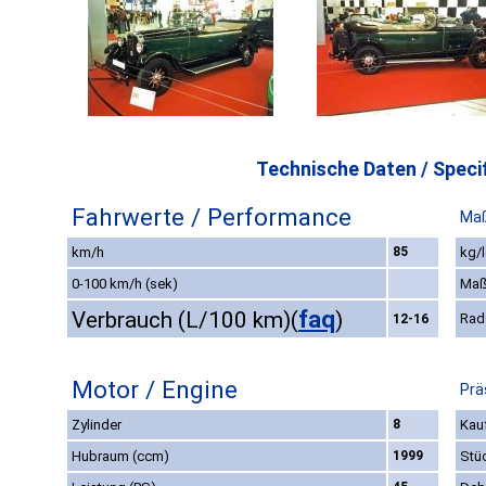
Technische Daten / Specif
Fahrwerte / Performance
Maß
km/h
85
kg/l
0-100 km/h (sek)
Maß
faq
Verbrauch (L/100 km)
(
)
Rad
12-16
Motor / Engine
Prä
Zylinder
8
Kauf
Hubraum (ccm)
1999
Stü