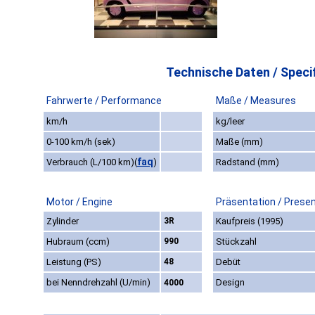
Technische Daten / Specif
Fahrwerte / Performance
Maße / Measures
km/h
kg/leer
0-100 km/h (sek)
Maße (mm)
faq
Verbrauch (L/100 km)
(
)
Radstand (mm)
Motor / Engine
Präsentation / Prese
Zylinder
3R
Kaufpreis (1995)
Hubraum (ccm)
990
Stückzahl
Leistung (PS)
48
Debüt
bei Nenndrehzahl (U/min)
Design
4000