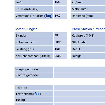
km/h
155
kg/leer
0-100 km/h (sek)
Maße (mm)
faq
Verbrauch (L/100 km)
(
)
19,0
Radstand (mm)
Motor / Engine
Präsentation / Prese
Zylinder
8R
Kaufpreis (1948)
Hubraum (ccm)
5830
Stückzahl
Leistung (PS)
160
Debüt
bei Nenndrehzahl (U/min)
Design
3600
Vorgängermodell
Nachfolgemodell
Rekorde
faq
Testberichte
(
)
Tuning