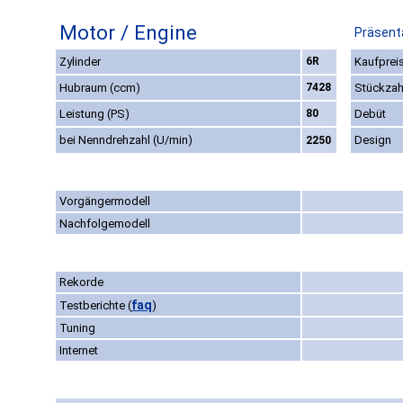
Motor / Engine
Präsenta
Zylinder
6R
Kaufpreis
Hubraum (ccm)
7428
Stückzah
Leistung (PS)
80
Debüt
bei Nenndrehzahl (U/min)
Design
2250
Vorgängermodell
Nachfolgemodell
Rekorde
faq
Testberichte
(
)
Tuning
Internet