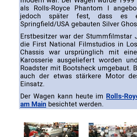
modern war. Der Wagen wurde 1999 a
als Rolls-Royce Phantom I angebot
jedoch später fest, dass es e
Springfield/USA gebauten Silver Ghos
Erstbesitzer war der Stummfilmstar
die First National Filmstudios in Lo
Chassis war ursprünglich mit einer
Karosserie ausgeliefert worden u
Roadster mit Bootsheck umgebaut. B
auch der etwas stärkere Motor d
Einsatz.
Der Wagen kann heute im
Rolls-Ro
am Main
besichtet werden.