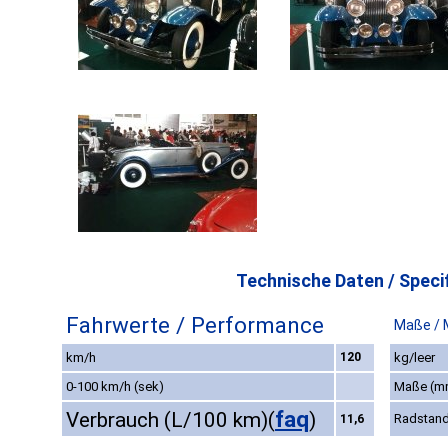
Technische Daten / Specif
Fahrwerte / Performance
Maße / 
km/h
120
kg/leer
0-100 km/h (sek)
Maße (m
faq
Verbrauch (L/100 km)
(
)
Radstan
11,6