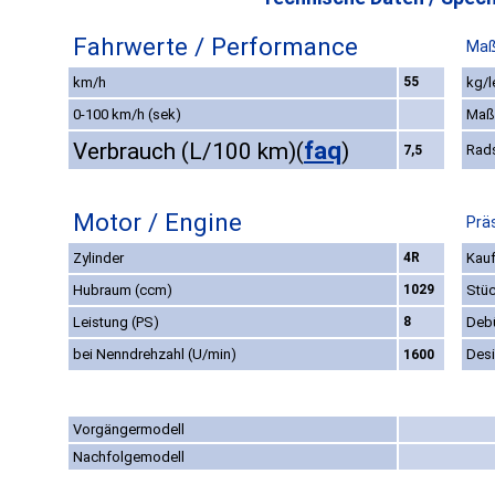
Fahrwerte / Performance
Maß
km/h
55
kg/l
0-100 km/h (sek)
Maß
faq
Verbrauch (L/100 km)
(
)
Rad
7,5
Motor / Engine
Prä
Zylinder
4R
Kauf
Hubraum (ccm)
1029
Stüc
Leistung (PS)
8
Deb
bei Nenndrehzahl (U/min)
Des
1600
Vorgängermodell
Nachfolgemodell