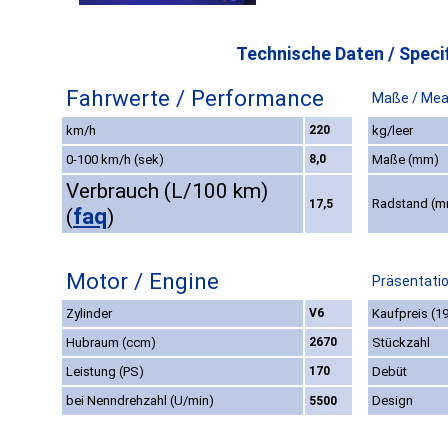
Technische Daten / Specif
Fahrwerte / Performance
Maße / Mea
km/h
220
kg/leer
0-100 km/h (sek)
8,0
Maße (mm)
Verbrauch (L/100 km)
Radstand (
17,5
faq
(
)
Motor / Engine
Präsentatio
Zylinder
V6
Kaufpreis (1
Hubraum (ccm)
2670
Stückzahl
Leistung (PS)
170
Debüt
bei Nenndrehzahl (U/min)
Design
5500