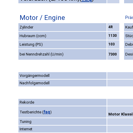
Motor / Engine
Prä
Zylinder
4R
Kauf
Hubraum (ccm)
1130
Stüc
Leistung (PS)
103
Deb
bei Nenndrehzahl (U/min)
Des
7300
Vorgängermodell
Nachfolgemodell
Rekorde
faq
Testberichte
(
)
Motor Klassik
Tuning
Internet