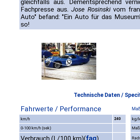
gleichfalls aus. Dementsprechend verni
Fachpresse aus.
Jose Rosinski
vom fran
Auto" befand: "Ein Auto für das Museum
so!
Technische Daten / Specif
Fahrwerte / Performance
Maß
km/h
240
kg/l
0-100 km/h (sek)
Maß
faq
Verbrauch (L/100 km)
(
)
Rad