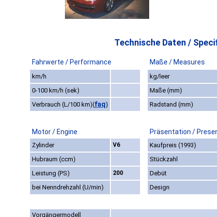
Technische Daten / Specif
Fahrwerte / Performance
Maße / Measures
km/h
kg/leer
0-100 km/h (sek)
Maße (mm)
faq
Verbrauch (L/100 km)
(
)
Radstand (mm)
Motor / Engine
Präsentation / Prese
Zylinder
V6
Kaufpreis (1993)
Hubraum (ccm)
Stückzahl
Leistung (PS)
200
Debüt
bei Nenndrehzahl (U/min)
Design
Vorgängermodell