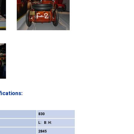
ications:
830
L: B: H:
2845