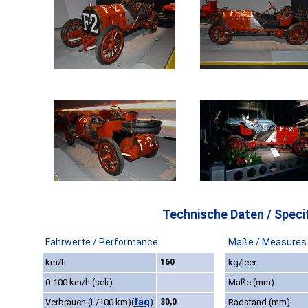
Technische Daten / Specif
Fahrwerte / Performance
Maße / Measures
km/h
160
kg/leer
0-100 km/h (sek)
Maße (mm)
faq
Verbrauch (L/100 km)
(
)
30,0
Radstand (mm)