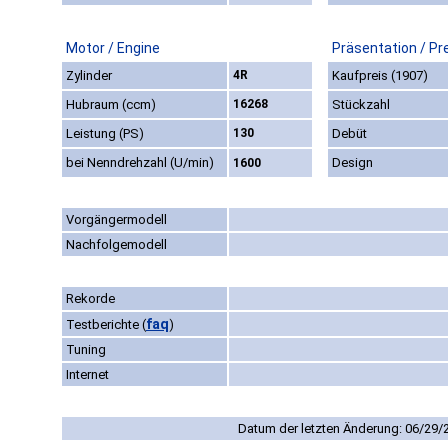
Motor / Engine
Präsentation / Pr
Zylinder
4R
Kaufpreis (1907)
Hubraum (ccm)
16268
Stückzahl
Leistung (PS)
130
Debüt
bei Nenndrehzahl (U/min)
Design
1600
Vorgängermodell
Nachfolgemodell
Rekorde
faq
Testberichte
(
)
Tuning
Internet
Datum der letzten Änderung: 06/29/