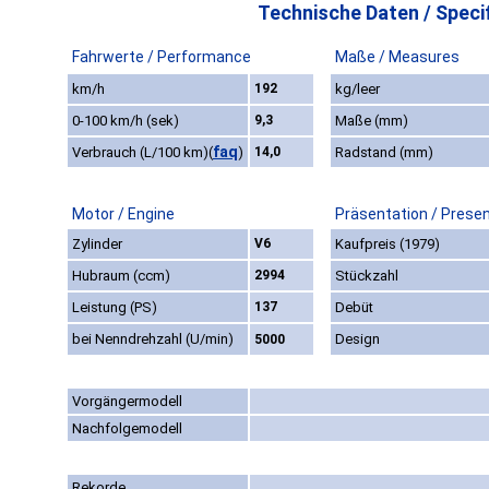
Technische Daten / Specif
Fahrwerte / Performance
Maße / Measures
km/h
192
kg/leer
0-100 km/h (sek)
9,3
Maße (mm)
faq
Verbrauch (L/100 km)
(
)
14,0
Radstand (mm)
Motor / Engine
Präsentation / Prese
Zylinder
V6
Kaufpreis (1979)
Hubraum (ccm)
2994
Stückzahl
Leistung (PS)
137
Debüt
bei Nenndrehzahl (U/min)
Design
5000
Vorgängermodell
Nachfolgemodell
Rekorde