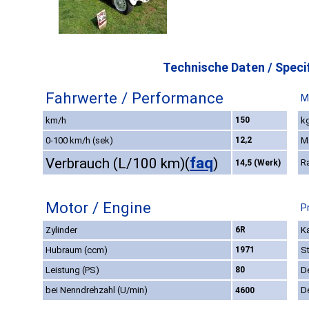
Technische Daten / Specif
Fahrwerte / Performance
M
km/h
150
kg
0-100 km/h (sek)
12,2
M
faq
Verbrauch (L/100 km)
(
)
R
14,5 (Werk)
Motor / Engine
P
Zylinder
6R
Ka
Hubraum (ccm)
1971
S
Leistung (PS)
80
D
bei Nenndrehzahl (U/min)
D
4600