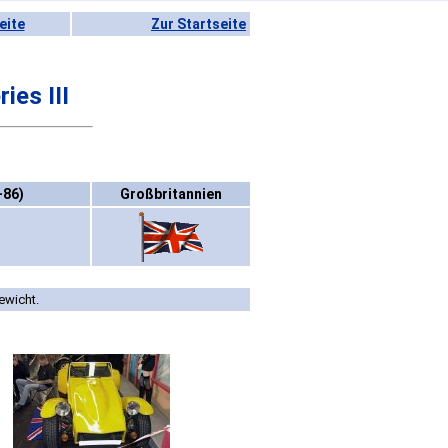
eite
Zur Startseite
ies III
-86)
Großbritannien
ewicht.