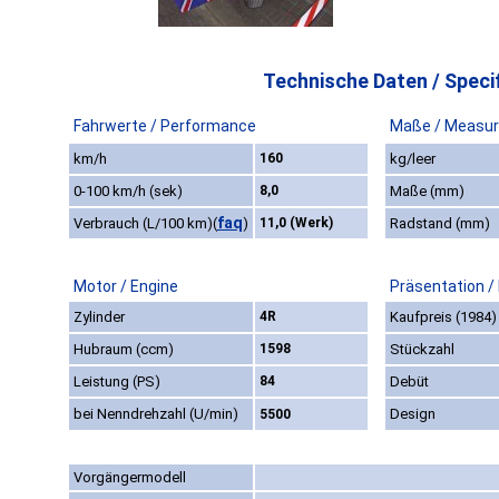
Technische Daten / Specif
Fahrwerte / Performance
Maße / Measu
km/h
160
kg/leer
0-100 km/h (sek)
8,0
Maße (mm)
faq
Verbrauch (L/100 km)
(
)
11,0 (Werk)
Radstand (mm)
Motor / Engine
Präsentation /
Zylinder
4R
Kaufpreis (1984)
Hubraum (ccm)
1598
Stückzahl
Leistung (PS)
84
Debüt
bei Nenndrehzahl (U/min)
Design
5500
Vorgängermodell