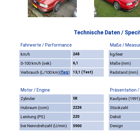
Technische Daten / Specif
Fahrwerte / Performance
Maße / Measu
km/h
248
kg/leer
0-100 km/h (sek)
6,1
Maße (mm)
faq
Verbrauch (L/100 km)
(
)
13,1 (Test)
Radstand (mm)
Motor / Engine
Präsentation /
Zylinder
5R
Kaufpreis (1991)
Hubraum (ccm)
2226
Stückzahl
Leistung (PS)
220
Debüt
bei Nenndrehzahl (U/min)
Design
5900