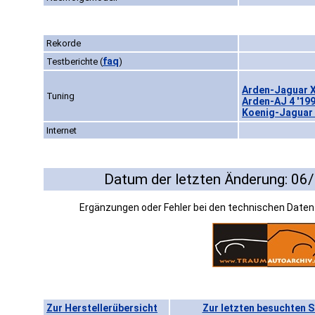
Rekorde
faq
Testberichte
(
)
Arden-Jaguar X
Tuning
Arden-AJ 4 '19
Koenig-Jaguar 
Internet
Datum der letzten Änderung: 06
Ergänzungen oder Fehler bei den technischen Date
Zur Herstellerübersicht
Zur letzten besuchten S