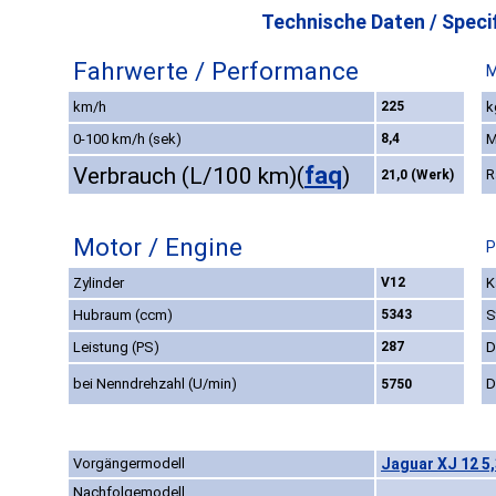
Technische Daten / Specif
Fahrwerte / Performance
M
km/h
225
k
0-100 km/h (sek)
8,4
M
faq
Verbrauch (L/100 km)
(
)
R
21,0 (Werk)
Motor / Engine
P
Zylinder
V12
K
Hubraum (ccm)
5343
S
Leistung (PS)
287
D
bei Nenndrehzahl (U/min)
D
5750
Vorgängermodell
Jaguar XJ 12 5,
Nachfolgemodell