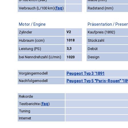
faq
Verbrauch (L/100 km)
(
)
Radstand (mm)
Motor / Engine
Präsentation / Prese
Zylinder
V2
Kaufpreis (1892)
Hubraum (ccm)
1018
Stückzahl
Leistung (PS)
3,3
Debüt
bei Nenndrehzahl (U/min)
Design
1020
Vorgängermodell
Peugeot Typ 3 '1891
Nachfolgemodell
Peugeot Typ 5 "Paris-Rouen" '18
Rekorde
faq
Testberichte
(
)
Tuning
Internet