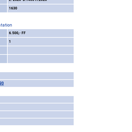
1630
ntation
6.500,- FF
1
93