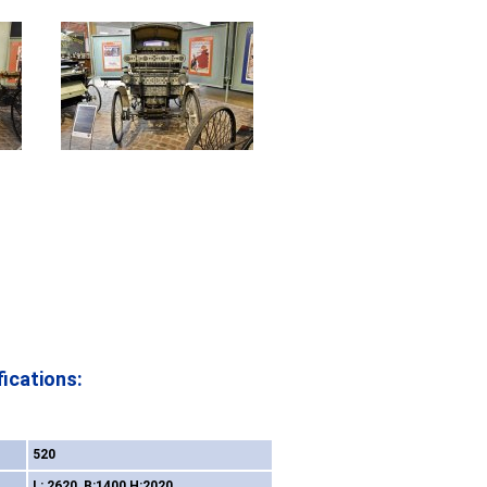
ications:
520
L: 2620 B:1400 H:2020