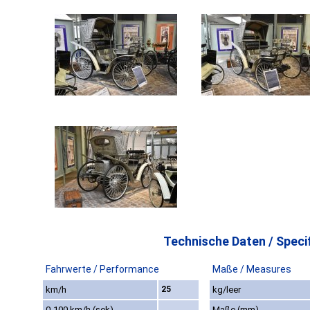
Technische Daten / Specif
Fahrwerte / Performance
Maße / Measures
km/h
25
kg/leer
0-100 km/h (sek)
Maße (mm)