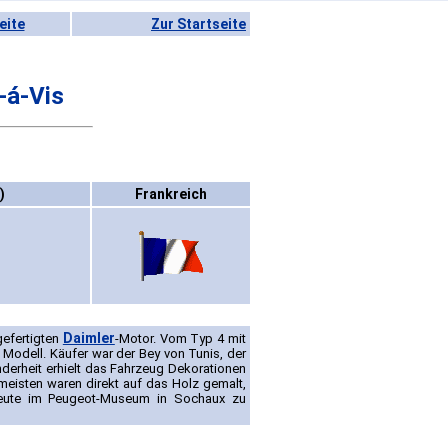
eite
Zur Startseite
-á-Vis
)
Frankreich
Daimler
gefertigten
-Motor. Vom Typ 4 mit
 Modell. Käufer war der Bey von Tunis, der
nderheit erhielt das Fahrzeug Dekorationen
eisten waren direkt auf das Holz gemalt,
 heute im Peugeot-Museum in Sochaux zu