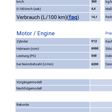
km/h
360
kg/l
0-100 km/h (sek)
4,4
Maß
faq
Verbrauch (L/100 km)
(
)
Rad
14,1
Motor / Engine
Prä
Zylinder
V12
Kauf
Hubraum (ccm)
6900
Stüc
Leistung (PS)
548
Deb
bei Nenndrehzahl (U/min)
Des
6200
Vorgängermodell
Nachfolgemodell
Rekorde