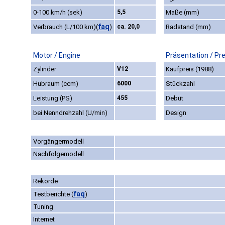
0-100 km/h (sek)
5,5
Maße (mm)
faq
Verbrauch (L/100 km)
(
)
ca. 20,0
Radstand (mm)
Motor / Engine
Präsentation / Pr
Zylinder
V12
Kaufpreis (1988)
Hubraum (ccm)
6000
Stückzahl
Leistung (PS)
455
Debüt
bei Nenndrehzahl (U/min)
Design
Vorgängermodell
Nachfolgemodell
Rekorde
faq
Testberichte
(
)
Tuning
Internet