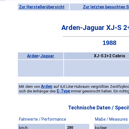
Zur Herstellerübersicht
Zur letzten besuchten S
Arden-Jaguar XJ-S 2
1988
Arden
-
Jaguar
XJ-S 2+2 Cabrio
Arden
Mit dem von
auf 6,0 Liter Hubraum vergrößten Zwölfzyli
E-Type
sich die Anhänger des
immer gewünscht hatten. Ein richt
Technische Daten / Specif
Fahrwerte / Performance
Maße / Measures
km/h
280
kg/leer