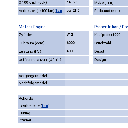
0-100 km/h (sek)
ca. 5,5
Maße (mm)
faq
Verbrauch (L/100 km)
(
)
ca. 21,0
Radstand (mm)
Motor / Engine
Präsentation / Pr
Zylinder
V12
Kaufpreis (1990)
Hubraum (ccm)
6000
Stückzahl
Leistung (PS)
480
Debüt
bei Nenndrehzahl (U/min)
Design
Vorgängermodell
Nachfolgemodell
Rekorde
faq
Testberichte
(
)
Tuning
Internet