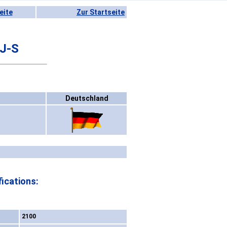
eite
Zur Startseite
J-S
Deutschland
ications:
2100