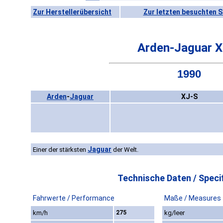
Zur Herstellerübersicht
Zur letzten besuchten S
Arden-Jaguar X
1990
Arden
-
Jaguar
XJ-S
Jaguar
Einer der stärksten
der Welt.
Technische Daten / Specif
Fahrwerte / Performance
Maße / Measures
km/h
275
kg/leer