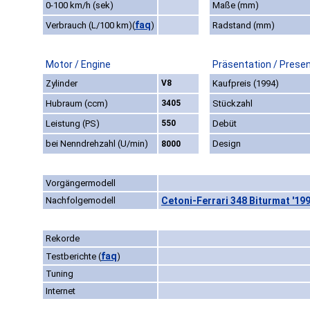
0-100 km/h (sek)
Maße (mm)
faq
Verbrauch (L/100 km)
(
)
Radstand (mm)
Motor / Engine
Präsentation / Prese
Zylinder
V8
Kaufpreis (1994)
Hubraum (ccm)
3405
Stückzahl
Leistung (PS)
550
Debüt
bei Nenndrehzahl (U/min)
Design
8000
Vorgängermodell
Nachfolgemodell
Cetoni-Ferrari 348 Biturmat '19
Rekorde
faq
Testberichte
(
)
Tuning
Internet