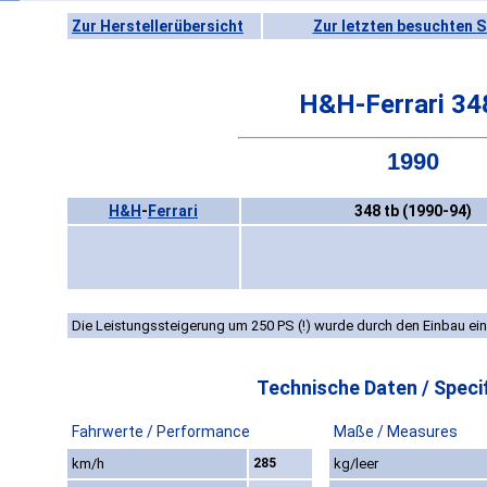
Zur Herstellerübersicht
Zur letzten besuchten S
H&H-Ferrari 34
1990
H&H
-
Ferrari
348 tb (1990-94)
Die Leistungssteigerung um 250 PS (!) wurde durch den Einbau ei
Technische Daten / Specif
Fahrwerte / Performance
Maße / Measures
km/h
285
kg/leer