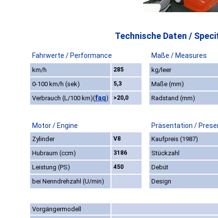
Technische Daten / Specif
Fahrwerte / Performance
Maße / Measures
km/h
285
kg/leer
0-100 km/h (sek)
5,3
Maße (mm)
faq
Verbrauch (L/100 km)
(
)
>20,0
Radstand (mm)
Motor / Engine
Präsentation / Prese
Zylinder
V8
Kaufpreis (1987)
Hubraum (ccm)
3186
Stückzahl
Leistung (PS)
450
Debüt
bei Nenndrehzahl (U/min)
Design
Vorgängermodell