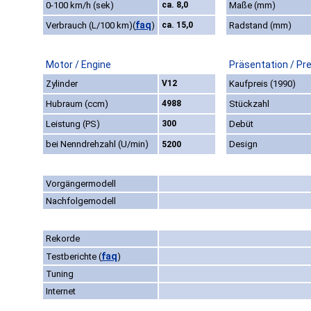
0-100 km/h (sek)
ca. 8,0
Maße (mm)
faq
Verbrauch (L/100 km)
(
)
ca. 15,0
Radstand (mm)
Motor / Engine
Präsentation / Pr
Zylinder
V12
Kaufpreis (1990)
Hubraum (ccm)
4988
Stückzahl
Leistung (PS)
300
Debüt
bei Nenndrehzahl (U/min)
Design
5200
Vorgängermodell
Nachfolgemodell
Rekorde
faq
Testberichte
(
)
Tuning
Internet