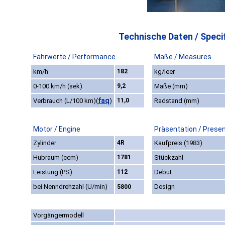
Technische Daten / Specif
Fahrwerte / Performance
Maße / Measures
km/h
182
kg/leer
0-100 km/h (sek)
9,2
Maße (mm)
faq
Verbrauch (L/100 km)
(
)
11,0
Radstand (mm)
Motor / Engine
Präsentation / Prese
Zylinder
4R
Kaufpreis (1983)
Hubraum (ccm)
1781
Stückzahl
Leistung (PS)
112
Debüt
bei Nenndrehzahl (U/min)
Design
5800
Vorgängermodell