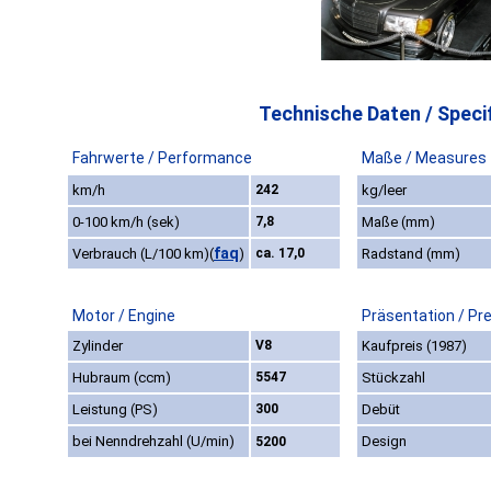
Technische Daten / Specif
Fahrwerte / Performance
Maße / Measures
km/h
242
kg/leer
0-100 km/h (sek)
7,8
Maße (mm)
faq
Verbrauch (L/100 km)
(
)
ca. 17,0
Radstand (mm)
Motor / Engine
Präsentation / Pr
Zylinder
V8
Kaufpreis (1987)
Hubraum (ccm)
5547
Stückzahl
Leistung (PS)
300
Debüt
bei Nenndrehzahl (U/min)
Design
5200