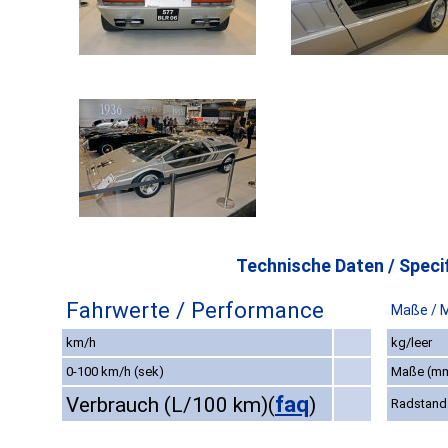
Technische Daten / Specif
Fahrwerte / Performance
Maße / 
km/h
kg/leer
0-100 km/h (sek)
Maße (m
faq
Verbrauch (L/100 km)
(
)
Radstand