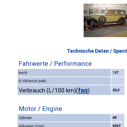
Technische Daten / Specif
Fahrwerte / Performance
km/h
137
0-100 km/h (sek)
faq
Verbrauch (L/100 km)
(
)
30,0
Motor / Engine
Zylinder
6R
Hubraum (ccm)
6597