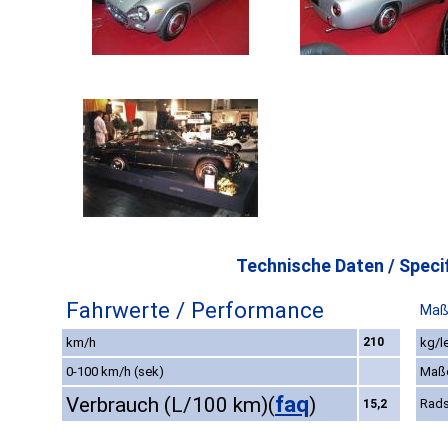
Technische Daten / Specif
Fahrwerte / Performance
Maß
km/h
210
kg/l
0-100 km/h (sek)
Maß
faq
Verbrauch (L/100 km)
(
)
Rads
15,2