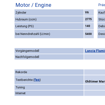
Motor / Engine
Präs
Zylinder
V6
Kauf
Hubraum (ccm)
2775
Stüc
Leistung (PS)
140
Debü
bei Nenndrehzahl (U/min)
Desi
5400
Vorgängermodell
Lancia Flami
Nachfolgemodell
Rekorde
faq
Testberichte
(
)
Oldtimer Mark
Tuning
Internet