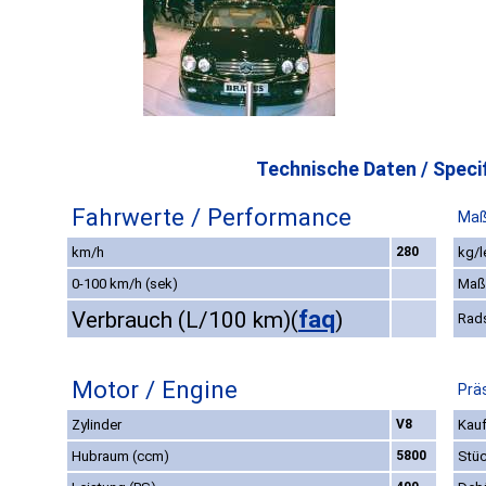
Technische Daten / Specif
Fahrwerte / Performance
Maß
km/h
280
kg/l
0-100 km/h (sek)
Maß
faq
Verbrauch (L/100 km)
(
)
Rad
Motor / Engine
Prä
Zylinder
V8
Kauf
Hubraum (ccm)
5800
Stüc