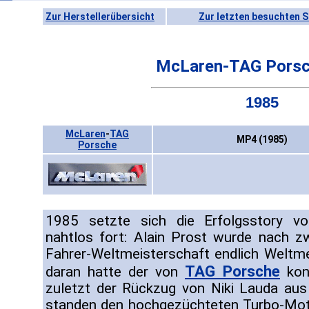
Zur Herstellerübersicht
Zur letzten besuchten S
McLaren-TAG Pors
1985
McLaren
-
TAG
MP4 (1985)
Porsche
1985 setzte sich die Erfolgsstory 
nahtlos fort: Alain Prost wurde nach z
Fahrer-Weltmeisterschaft endlich Weltme
TAG Porsche
daran hatte der von
kons
zuletzt der Rückzug von Niki Lauda aus
standen den hochgezüchteten Turbo-Mot