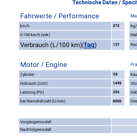
Technische Daten / Specif
Fahrwerte / Performance
Ma
km/h
272
kg/
0-100 km/h (sek)
Ma
faq
Verbrauch (L/100 km)
(
)
Rad
137
Motor / Engine
Prä
Zylinder
V8
Kau
Hubraum (ccm)
1495
Stü
Leistung (PS)
254
Deb
bei Nenndrehzahl (U/min)
Des
8000
Vorgängermodell
Nachfolgemodell