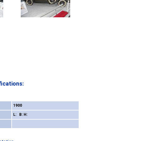
ications:
1900
L: B: H: