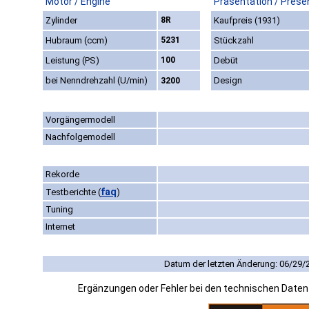
Motor / Engine
Präsentation / Prese
Zylinder
8R
Kaufpreis (1931)
Hubraum (ccm)
5231
Stückzahl
Leistung (PS)
100
Debüt
bei Nenndrehzahl (U/min)
Design
3200
Vorgängermodell
Nachfolgemodell
Rekorde
faq
Testberichte
(
)
Tuning
Internet
Datum der letzten Änderung: 06/29/
Ergänzungen oder Fehler bei den technischen Date