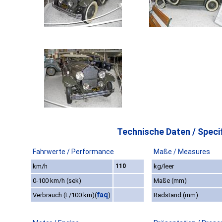
Technische Daten / Specif
Fahrwerte / Performance
Maße / Measures
km/h
110
kg/leer
0-100 km/h (sek)
Maße (mm)
faq
Verbrauch (L/100 km)
(
)
Radstand (mm)