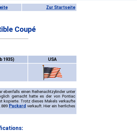
eite
Zur Startseite
ible Coupé
b 1935)
USA
r ebenfalls einen Reihenachtzylinder unter
Möglich gemacht hatte es der von Pontiac
t kopierte. Trotz dieses Makels verkaufte
Packard
1.889
verkauft. Hier ein herrliches
ications: