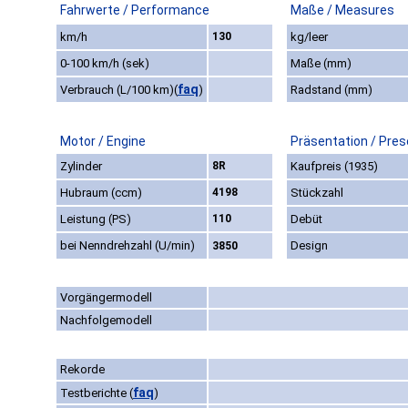
Fahrwerte / Performance
Maße / Measures
km/h
130
kg/leer
0-100 km/h (sek)
Maße (mm)
faq
Verbrauch (L/100 km)
(
)
Radstand (mm)
Motor / Engine
Präsentation / Pres
Zylinder
8R
Kaufpreis (1935)
Hubraum (ccm)
4198
Stückzahl
Leistung (PS)
110
Debüt
bei Nenndrehzahl (U/min)
Design
3850
Vorgängermodell
Nachfolgemodell
Rekorde
faq
Testberichte
(
)