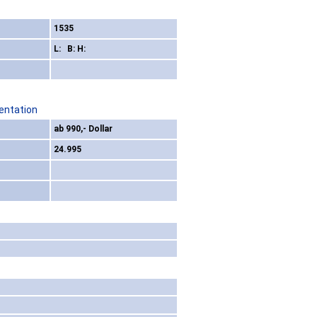
1535
L: B: H:
entation
ab 990,- Dollar
24.995